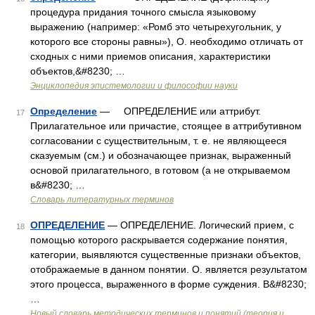
процедура придания точного смысла языковому
выражению (например: «Ромб это четырехугольник, у
которого все стороны равны»), О. необходимо отличать от
сходных с ними приемов описания, характеристики
объектов,&#8230; …
Энциклопедия эпистемологии и философии науки
Определение
— ОПРЕДЕЛЕНИЕ или аттрибут.
17
Прилагательное или причастие, стоящее в аттрибутивном
согласовании с существительным, т. е. не являющееся
сказуемым (см.) и обозначающее признак, выраженный
основой прилагательного, в готовом (а не открываемом
в&#8230; …
Словарь литературных терминов
ОПРЕДЕЛЕНИЕ
— ОПРЕДЕЛЕНИЕ. Логический прием, с
18
помощью которого раскрывается содержание понятия,
категории, выявляются существенные признаки объектов,
отображаемые в данном понятии. О. является результатом
этого процесса, выраженного в форме суждения. В&#8230;
…
Новый словарь методических терминов и понятий (теория и