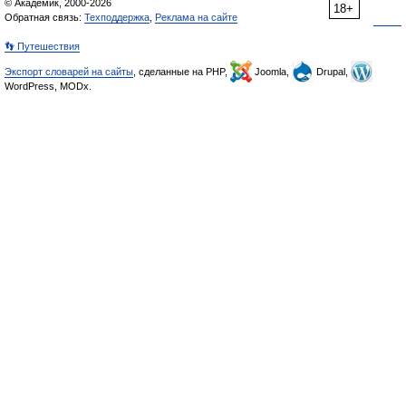
© Академик, 2000-2026
18+
Обратная связь:
Техподдержка
,
Реклама на сайте
👣 Путешествия
Экспорт словарей на сайты
, сделанные на PHP,
Joomla,
Drupal,
WordPress, MODx.