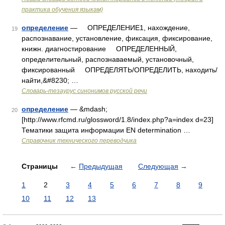
практика обучения языкам)
определение
— ОПРЕДЕЛЕНИЕ1, нахождение,
19
распознавание, установление, фиксация, фиксирование,
книжн. диагностирование ОПРЕДЕЛЕННЫЙ,
определительный, распознаваемый, установочный,
фиксированный ОПРЕДЕЛЯТЬ/ОПРЕДЕЛИТЬ, находить/
найти,&#8230; …
Словарь-тезаурус синонимов русской речи
определение
— &mdash;
20
[http://www.rfcmd.ru/glossword/1.8/index.php?a=index d=23]
Тематики защита информации EN determination …
Справочник технического переводчика
Страницы
←
Предыдущая
Следующая
→
1
2
3
4
5
6
7
8
9
10
11
12
13