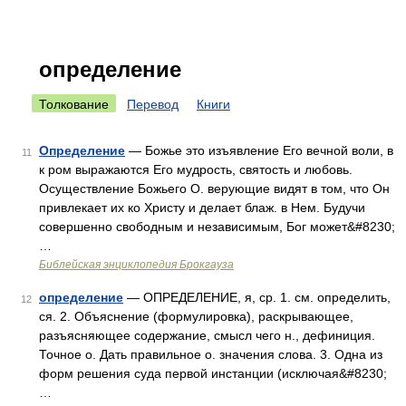
определение
Толкование
Перевод
Книги
Определение
— Божье это изъявление Его вечной воли, в
11
к ром выражаются Его мудрость, святость и любовь.
Осуществление Божьего О. верующие видят в том, что Он
привлекает их ко Христу и делает блаж. в Нем. Будучи
совершенно свободным и независимым, Бог может&#8230;
…
Библейская энциклопедия Брокгауза
определение
— ОПРЕДЕЛЕНИЕ, я, ср. 1. см. определить,
12
ся. 2. Объяснение (формулировка), раскрывающее,
разъясняющее содержание, смысл чего н., дефиниция.
Точное о. Дать правильное о. значения слова. 3. Одна из
форм решения суда первой инстанции (исключая&#8230;
…